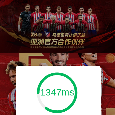
1347ms